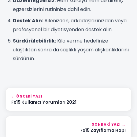
Düzenli Egzersiz:
Hem kardiyo hem de direnç
egzersizlerini rutininize dahil edin.
Destek Alın:
Ailenizden, arkadaşlarınızdan veya
profesyonel bir diyetisyenden destek alın.
Sürdürülebilirlik:
Kilo verme hedefinize
ulaştıktan sonra da sağlıklı yaşam alışkanlıklarını
sürdürün.
FX15 Özellikleri
FX15 Kullanımı
← ÖNCEKI YAZI
Fx15 Kullanıcı Yorumları 2021
FX15 Yorumları
FX15 SSS
SONRAKI YAZI →
Fx15 Zayıflama Hapı