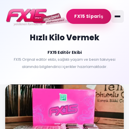
İçeriğe
geç
FX15 Sipariş
FX15
29 Eylül 2023
2 dk okuma
Hızlı Kilo Vermek
FX15 Editör Ekibi
FX15 Orijinal editör ekibi, sağlıklı yaşam ve besin takviyesi
alanında bilgilendirici içerikler hazırlamaktadır.